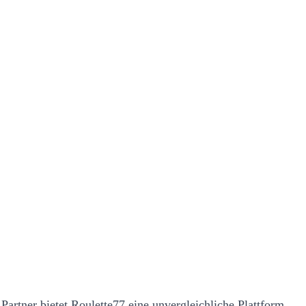
r Partner bietet Roulette77 eine unvergleichliche Plattform