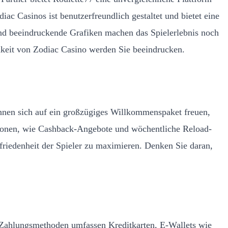
ac Casinos ist benutzerfreundlich gestaltet und bietet eine
und beeindruckende Grafiken machen das Spielerlebnis noch
ichkeit von Zodiac Casino werden Sie beeindrucken.
önnen sich auf ein großzügiges Willkommenspaket freuen,
tionen, wie Cashback-Angebote und wöchentliche Reload-
ufriedenheit der Spieler zu maximieren. Denken Sie daran,
e Zahlungsmethoden umfassen Kreditkarten, E-Wallets wie