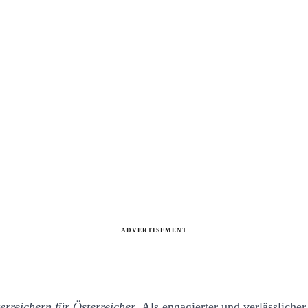
ADVERTISEMENT
erreichern für Österreicher
. Als engagierter und verlässliche