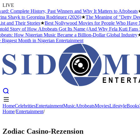
LIVE
mplete History, Past Winners and Why It Matters to Afrobeats
★
The 
hayk to Georgina Rodríguez (2026)
★
The Meaning of "Detty December"
 Their Stories
★
Best Nollywood Movies for People Who Have Never W
tory of How Afrobeats Got Its Name (And Why Fela Kuti Fans Still Ar
: How Nigerian Music Became a Billion-Dollar Global Industry
★
Crist
est Month in Nigerian Entertainment
Home
Celebrities
Entertainment
Music
Afrobeats
Movies
Lifestyle
Books
Home
Home
Celebrities
/
Entertainment
Entertainment
/
Music
Afrobeats
Movies
Lifestyle
Books
ENTERTAINMENT
Zodiac Casino-Rezension