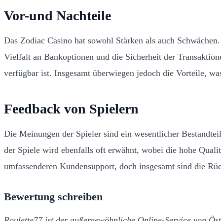
Vor-und Nachteile
Das Zodiac Casino hat sowohl Stärken als auch Schwächen
Vielfalt an Bankoptionen und die Sicherheit der Transaktio
verfügbar ist. Insgesamt überwiegen jedoch die Vorteile, wa
Feedback von Spielern
Die Meinungen der Spieler sind ein wesentlicher Bestandtei
der Spiele wird ebenfalls oft erwähnt, wobei die hohe Qual
umfassenderen Kundensupport, doch insgesamt sind die Rü
Bewertung schreiben
Roulette77 ist der außergewöhnliche Online-Service von Öst