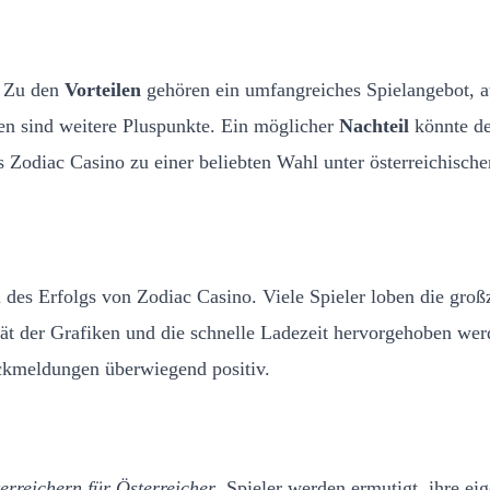
. Zu den
Vorteilen
gehören ein umfangreiches Spielangebot, at
nen sind weitere Pluspunkte. Ein möglicher
Nachteil
könnte de
s Zodiac Casino zu einer beliebten Wahl unter österreichisch
l des Erfolgs von Zodiac Casino. Viele Spieler loben die gro
ität der Grafiken und die schnelle Ladezeit hervorgehoben w
ckmeldungen überwiegend positiv.
erreichern für Österreicher
. Spieler werden ermutigt, ihre e