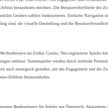
Erlebnis herausholen möchten. Die Benutzeroberfläche des Zodi
mobilen Geräten nahtlos funktionieren. Einfache Navigation 
uling sind, die visuelle Darstellung und die Benutzerfreundl
Werbeaktionen
im Zodiac Casino. Neu registrierte Spieler k
ahlungen umfasst. Stammspieler werden durch laufende Promo
dern auch strategisch gestaltet, um das Engagement und die Z
sino-Erlebnis herauszuholen.
bequemen
Bankoptionen
für Spieler aus Österreich. Akzeptiert