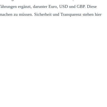
r Währungen ergänzt, darunter Euro, USD und GBP. Diese
 machen zu müssen. Sicherheit und Transparenz stehen hier