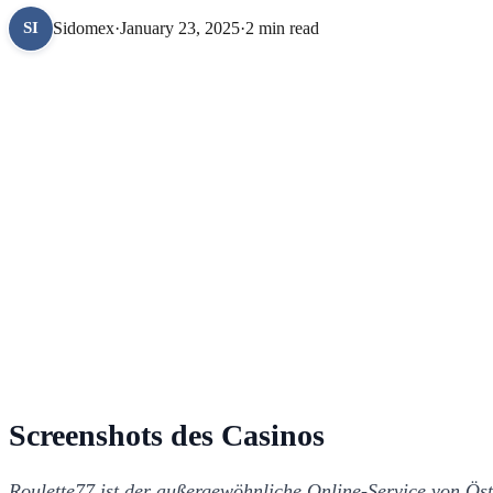
Sidomex
·
January 23, 2025
·
2 min read
SI
Screenshots des Casinos
Roulette77 ist der außergewöhnliche Online-Service von Öst