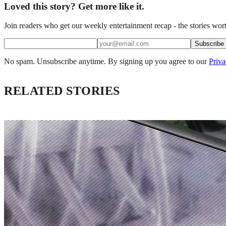
Loved this story? Get more like it.
Join readers who get our weekly entertainment recap - the stories wort
Subscribe
No spam. Unsubscribe anytime. By signing up you agree to our
Priva
RELATED STORIES