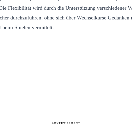
 Die Flexibilität wird durch die Unterstützung verschiedene
 sicher durchzuführen, ohne sich über Wechselkurse Gedanken
 beim Spielen vermittelt.
ADVERTISEMENT