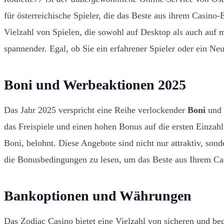
für österreichische Spieler, die das Beste aus ihrem Casino-
Vielzahl von Spielen, die sowohl auf Desktop als auch auf 
spannender. Egal, ob Sie ein erfahrener Spieler oder ein Ne
Boni und Werbeaktionen 2025
Das Jahr 2025 verspricht eine Reihe verlockender
Boni
und
das Freispiele und einen hohen Bonus auf die ersten Einz
Boni, belohnt. Diese Angebote sind nicht nur attraktiv, son
die Bonusbedingungen zu lesen, um das Beste aus Ihrem Ca
Bankoptionen und Währungen
Das Zodiac Casino bietet eine Vielzahl von sicheren und 