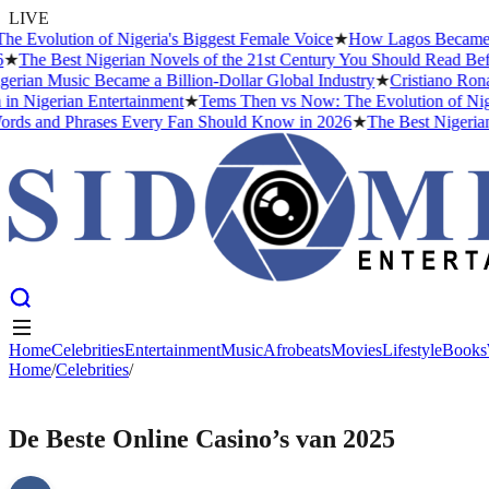
LIVE
Evolution of Nigeria's Biggest Female Voice
★
How Lagos Became the 
The Best Nigerian Novels of the 21st Century You Should Read Befor
ian Music Became a Billion-Dollar Global Industry
★
Cristiano Ronald
n Nigerian Entertainment
★
Tems Then vs Now: The Evolution of Nigeri
s and Phrases Every Fan Should Know in 2026
★
The Best Nigerian N
Home
Celebrities
Entertainment
Music
Afrobeats
Movies
Lifestyle
Books
Home
Home
Celebrities
/
Celebrities
Entertainment
/
Music
Afrobeats
Movies
Lifestyle
Books
CELEBRITIES
De Beste Online Casino’s van 2025