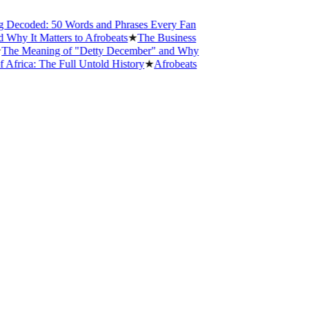
Decoded: 50 Words and Phrases Every Fan
y It Matters to Afrobeats
★
The Business
e Meaning of "Detty December" and Why
rica: The Full Untold History
★
Afrobeats