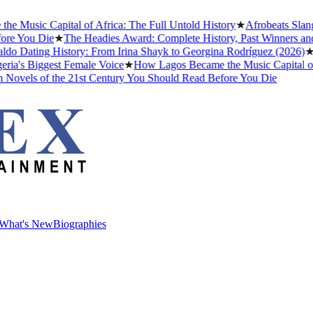
Music Capital of Africa: The Full Untold History
★
Afrobeats Slang 
e You Die
★
The Headies Award: Complete History, Past Winners and Wh
o Dating History: From Irina Shayk to Georgina Rodríguez (2026)
★
Th
a's Biggest Female Voice
★
How Lagos Became the Music Capital of Af
ovels of the 21st Century You Should Read Before You Die
What's New
Biographies
What's New
Biographies