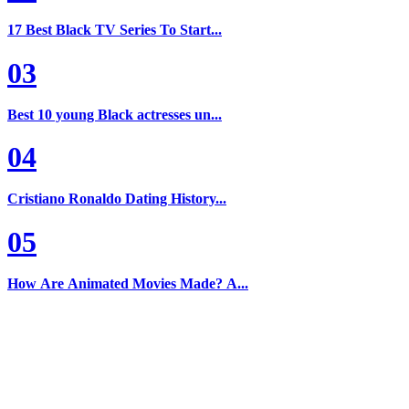
17 Best Black TV Series To Start...
03
Best 10 young Black actresses un...
04
Cristiano Ronaldo Dating History...
05
How Are Animated Movies Made? A...