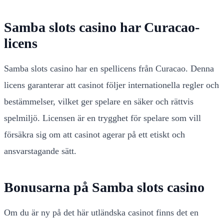
Samba slots casino har Curacao-
licens
Samba slots casino har en spellicens från Curacao. Denna
licens garanterar att casinot följer internationella regler och
bestämmelser, vilket ger spelare en säker och rättvis
spelmiljö. Licensen är en trygghet för spelare som vill
försäkra sig om att casinot agerar på ett etiskt och
ansvarstagande sätt.
Bonusarna på Samba slots casino
Om du är ny på det här utländska casinot finns det en