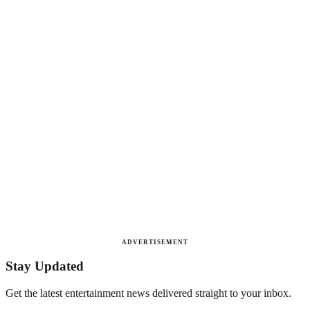
ADVERTISEMENT
Stay Updated
Get the latest entertainment news delivered straight to your inbox.