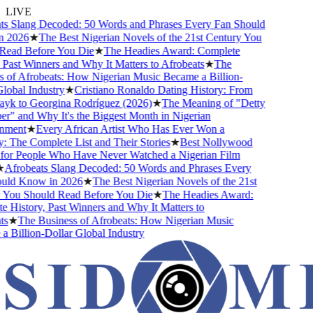
LIVE
s Slang Decoded: 50 Words and Phrases Every Fan Should
 2026
★
The Best Nigerian Novels of the 21st Century You
ead Before You Die
★
The Headies Award: Complete
Past Winners and Why It Matters to Afrobeats
★
The
of Afrobeats: How Nigerian Music Became a Billion-
obal Industry
★
Cristiano Ronaldo Dating History: From
yk to Georgina Rodríguez (2026)
★
The Meaning of "Detty
" and Why It's the Biggest Month in Nigerian
nment
★
Every African Artist Who Has Ever Won a
The Complete List and Their Stories
★
Best Nollywood
or People Who Have Never Watched a Nigerian Film
Afrobeats Slang Decoded: 50 Words and Phrases Every
ld Know in 2026
★
The Best Nigerian Novels of the 21st
You Should Read Before You Die
★
The Headies Award:
History, Past Winners and Why It Matters to
s
★
The Business of Afrobeats: How Nigerian Music
Billion-Dollar Global Industry