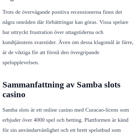
Trots de övervägande positiva recensionerna finns det
några områden där förbättringar kan göras. Vissa spelare
har uttryckt frustration över uttagstiderna och
kundtjänstens svarstider. Även om dessa klagomål är färre,
är de viktiga för att förstå den övergripande
spelupplevelsen.
Sammanfattning av Samba slots
casino
Samba slots är ett online casino med Curacao-licens som
erbjuder över 4000 spel och betting. Plattformen är känd
för sin användarvänlighet och ett brett spelutbud som