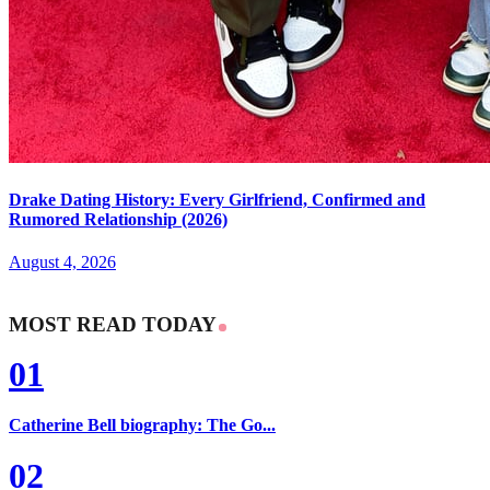
Drake Dating History: Every Girlfriend, Confirmed and
Rumored Relationship (2026)
August 4, 2026
MOST READ TODAY
01
Catherine Bell biography: The Go...
02