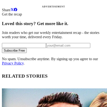
ADVERTISEMENT
Share
Get the recap
Loved this story? Get more like it.
Join readers who get our weekly entertainment recap - the stories
worth your time, delivered every Friday.
Subscribe Free
No spam. Unsubscribe anytime. By signing up you agree to our
Privacy Policy
.
RELATED STORIES