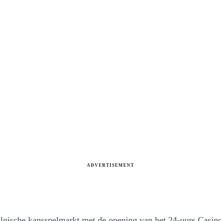
ADVERTISEMENT
elgische kansspelmarkt met de opening van het 24-uurs Casino