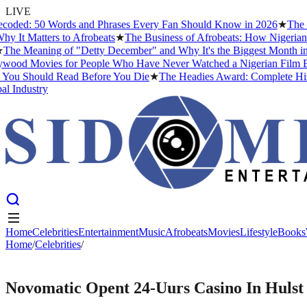
LIVE
ed: 50 Words and Phrases Every Fan Should Know in 2026
★
The Best
 Matters to Afrobeats
★
The Business of Afrobeats: How Nigerian Musi
 Meaning of "Detty December" and Why It's the Biggest Month in Nige
d Movies for People Who Have Never Watched a Nigerian Film Befor
u Should Read Before You Die
★
The Headies Award: Complete History, 
dustry
Home
Celebrities
Entertainment
Music
Afrobeats
Movies
Lifestyle
Books
Home
Home
Celebrities
/
Celebrities
Entertainment
/
Music
Afrobeats
Movies
Lifestyle
Books
CELEBRITIES
Novomatic Opent 24-Uurs Casino In Hulst