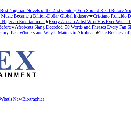
 Nigerian Novels of the 21st Century You Should Read Before You Die
c Became a Billion-Dollar Global Industry
★
Cristiano Ronaldo Dating
rian Entertainment
★
Every African Artist Who Has Ever Won a Gramm
e
★
Afrobeats Slang Decoded: 50 Words and Phrases Every Fan Shoul
Past Winners and Why It Matters to Afrobeats
★
The Business of Afro
What's New
Biographies
What's New
Biographies