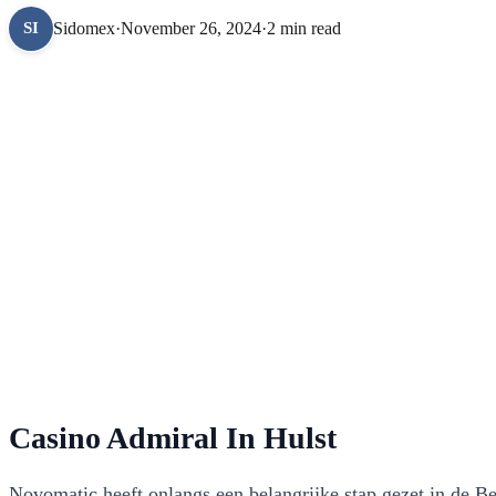
Sidomex
·
November 26, 2024
·
2 min read
SI
Casino Admiral In Hulst
Novomatic heeft onlangs een belangrijke stap gezet in de B