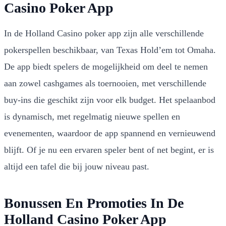
Casino Poker App
In de Holland Casino poker app zijn alle verschillende
pokerspellen beschikbaar, van Texas Hold’em tot Omaha.
De app biedt spelers de mogelijkheid om deel te nemen
aan zowel cashgames als toernooien, met verschillende
buy-ins die geschikt zijn voor elk budget. Het spelaanbod
is dynamisch, met regelmatig nieuwe spellen en
evenementen, waardoor de app spannend en vernieuwend
blijft. Of je nu een ervaren speler bent of net begint, er is
altijd een tafel die bij jouw niveau past.
Bonussen En Promoties In De
Holland Casino Poker App