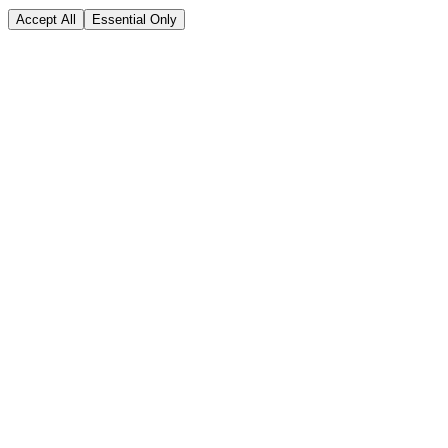
Accept All
Essential Only