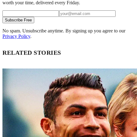
worth your time, delivered every Friday.
Subscribe Free
No spam. Unsubscribe anytime. By signing up you agree to our
Privacy Policy
.
RELATED STORIES