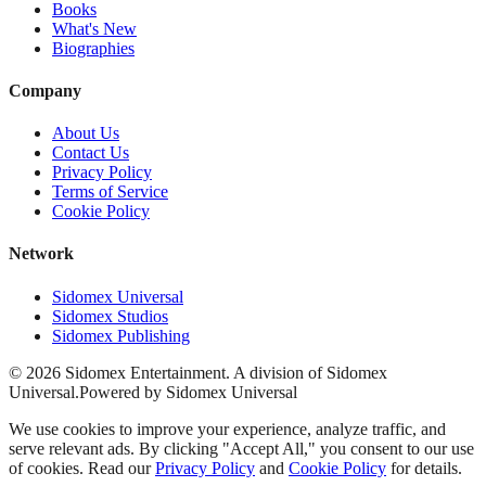
Books
What's New
Biographies
Company
About Us
Contact Us
Privacy Policy
Terms of Service
Cookie Policy
Network
Sidomex Universal
Sidomex Studios
Sidomex Publishing
©
2026
Sidomex Entertainment. A division of Sidomex
Universal.
Powered by Sidomex Universal
We use cookies to improve your experience, analyze traffic, and
serve relevant ads. By clicking "Accept All," you consent to our use
of cookies. Read our
Privacy Policy
and
Cookie Policy
for details.