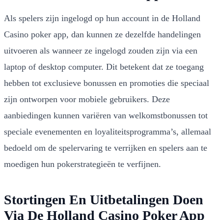
Als spelers zijn ingelogd op hun account in de Holland
Casino poker app, dan kunnen ze dezelfde handelingen
uitvoeren als wanneer ze ingelogd zouden zijn via een
laptop of desktop computer. Dit betekent dat ze toegang
hebben tot exclusieve bonussen en promoties die speciaal
zijn ontworpen voor mobiele gebruikers. Deze
aanbiedingen kunnen variëren van welkomstbonussen tot
speciale evenementen en loyaliteitsprogramma’s, allemaal
bedoeld om de spelervaring te verrijken en spelers aan te
moedigen hun pokerstrategieën te verfijnen.
Stortingen En Uitbetalingen Doen
Via De Holland Casino Poker App