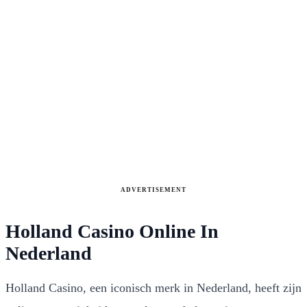
ADVERTISEMENT
Holland Casino Online In
Nederland
Holland Casino, een iconisch merk in Nederland, heeft zijn