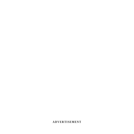
ADVERTISEMENT