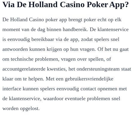
Via De Holland Casino Poker App?
De Holland Casino poker app brengt poker echt op elk
moment van de dag binnen handbereik. De klantenservice
is eenvoudig bereikbaar via de app, zodat spelers snel
antwoorden kunnen krijgen op hun vragen. Of het nu gaat
om technische problemen, vragen over spellen, of
accountgerelateerde kwesties, het ondersteuningsteam staat
klaar om te helpen. Met een gebruikersvriendelijke
interface kunnen spelers eenvoudig contact opnemen met
de klantenservice, waardoor eventuele problemen snel
worden opgelost.