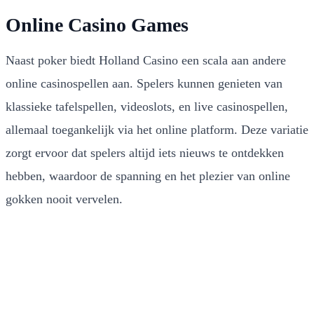
Online Casino Games
Naast poker biedt Holland Casino een scala aan andere
online casinospellen aan. Spelers kunnen genieten van
klassieke tafelspellen, videoslots, en live casinospellen,
allemaal toegankelijk via het online platform. Deze variatie
zorgt ervoor dat spelers altijd iets nieuws te ontdekken
hebben, waardoor de spanning en het plezier van online
gokken nooit vervelen.