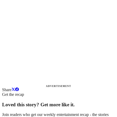
ADVERTISEMENT
Share
Get the recap
Loved this story? Get more like it.
Join readers who get our weekly entertainment recap - the stories