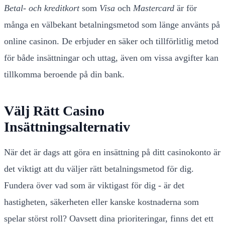
Betal- och kreditkort
som
Visa
och
Mastercard
är för
många en välbekant betalningsmetod som länge använts på
online casinon. De erbjuder en säker och tillförlitlig metod
för både insättningar och uttag, även om vissa avgifter kan
tillkomma beroende på din bank.
Välj Rätt Casino
Insättningsalternativ
När det är dags att göra en insättning på ditt casinokonto är
det viktigt att du väljer rätt betalningsmetod för dig.
Fundera över vad som är viktigast för dig - är det
hastigheten, säkerheten eller kanske kostnaderna som
spelar störst roll? Oavsett dina prioriteringar, finns det ett