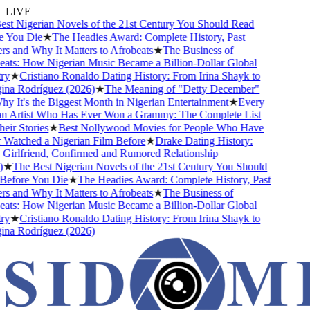
LIVE
st Nigerian Novels of the 21st Century You Should Read
 You Die
★
The Headies Award: Complete History, Past
 and Why It Matters to Afrobeats
★
The Business of
ats: How Nigerian Music Became a Billion-Dollar Global
y
★
Cristiano Ronaldo Dating History: From Irina Shayk to
na Rodríguez (2026)
★
The Meaning of "Detty December"
 It's the Biggest Month in Nigerian Entertainment
★
Every
n Artist Who Has Ever Won a Grammy: The Complete List
ir Stories
★
Best Nollywood Movies for People Who Have
Watched a Nigerian Film Before
★
Drake Dating History:
Girlfriend, Confirmed and Rumored Relationship
★
The Best Nigerian Novels of the 21st Century You Should
efore You Die
★
The Headies Award: Complete History, Past
 and Why It Matters to Afrobeats
★
The Business of
ats: How Nigerian Music Became a Billion-Dollar Global
y
★
Cristiano Ronaldo Dating History: From Irina Shayk to
na Rodríguez (2026)