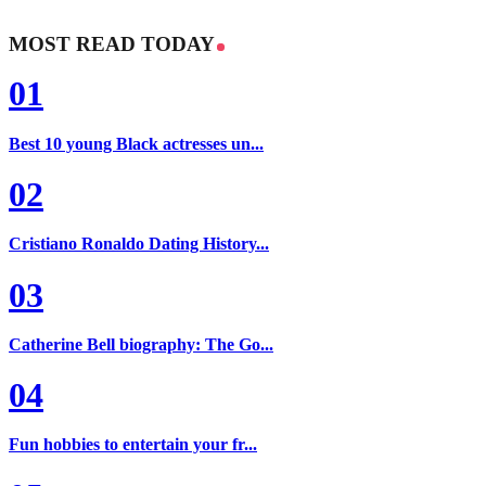
MOST READ TODAY
01
Best 10 young Black actresses un...
02
Cristiano Ronaldo Dating History...
03
Catherine Bell biography: The Go...
04
Fun hobbies to entertain your fr...