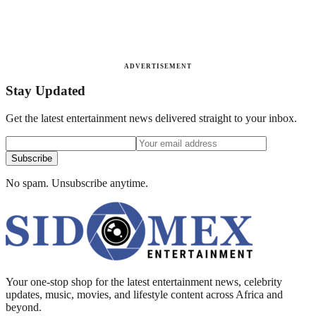
ADVERTISEMENT
Stay Updated
Get the latest entertainment news delivered straight to your inbox.
Subscribe
No spam. Unsubscribe anytime.
Your one-stop shop for the latest entertainment news, celebrity
updates, music, movies, and lifestyle content across Africa and
beyond.