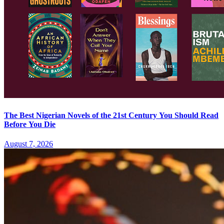
The Best Nigerian Novels of the 21st Century You Should Read
Before You Die
August 7, 2026