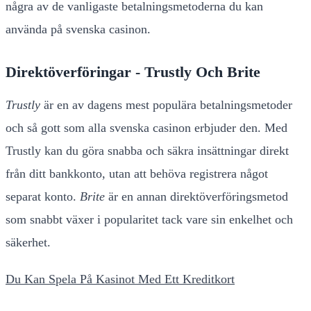
några av de vanligaste betalningsmetoderna du kan
använda på svenska casinon.
Direktöverföringar - Trustly Och Brite
Trustly
är en av dagens mest populära betalningsmetoder
och så gott som alla svenska casinon erbjuder den. Med
Trustly kan du göra snabba och säkra insättningar direkt
från ditt bankkonto, utan att behöva registrera något
separat konto.
Brite
är en annan direktöverföringsmetod
som snabbt växer i popularitet tack vare sin enkelhet och
säkerhet.
Du Kan Spela På Kasinot Med Ett Kreditkort