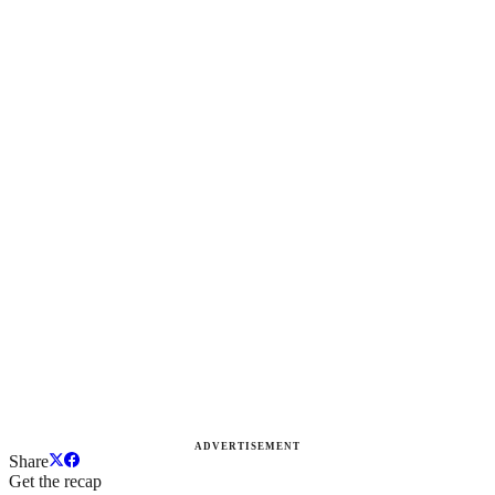
ADVERTISEMENT
Share
Get the recap