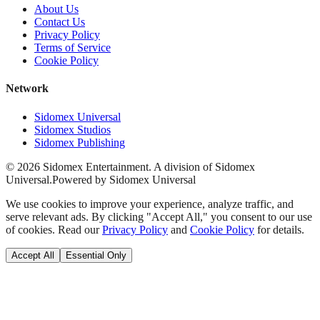
About Us
Contact Us
Privacy Policy
Terms of Service
Cookie Policy
Network
Sidomex Universal
Sidomex Studios
Sidomex Publishing
©
2026
Sidomex Entertainment. A division of Sidomex
Universal.
Powered by Sidomex Universal
We use cookies to improve your experience, analyze traffic, and
serve relevant ads. By clicking "Accept All," you consent to our use
of cookies. Read our
Privacy Policy
and
Cookie Policy
for details.
Accept All
Essential Only