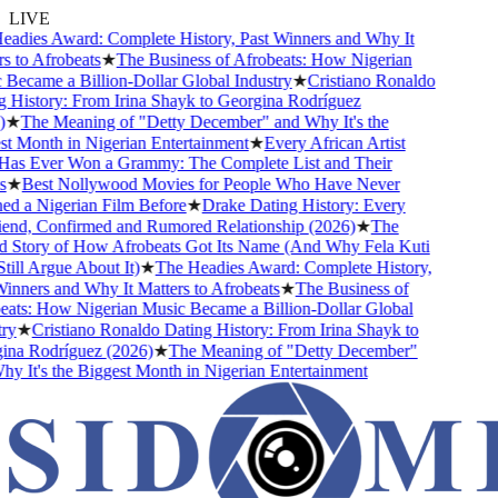
LIVE
adies Award: Complete History, Past Winners and Why It
 to Afrobeats
★
The Business of Afrobeats: How Nigerian
ecame a Billion-Dollar Global Industry
★
Cristiano Ronaldo
History: From Irina Shayk to Georgina Rodríguez
★
The Meaning of "Detty December" and Why It's the
 Month in Nigerian Entertainment
★
Every African Artist
s Ever Won a Grammy: The Complete List and Their
★
Best Nollywood Movies for People Who Have Never
d a Nigerian Film Before
★
Drake Dating History: Every
end, Confirmed and Rumored Relationship (2026)
★
The
 Story of How Afrobeats Got Its Name (And Why Fela Kuti
ill Argue About It)
★
The Headies Award: Complete History,
nners and Why It Matters to Afrobeats
★
The Business of
ats: How Nigerian Music Became a Billion-Dollar Global
y
★
Cristiano Ronaldo Dating History: From Irina Shayk to
na Rodríguez (2026)
★
The Meaning of "Detty December"
 It's the Biggest Month in Nigerian Entertainment