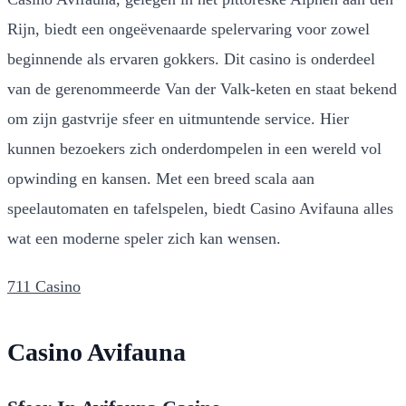
Rijn, biedt een ongeëvenaarde spelervaring voor zowel
beginnende als ervaren gokkers. Dit casino is onderdeel
van de gerenommeerde Van der Valk-keten en staat bekend
om zijn gastvrije sfeer en uitmuntende service. Hier
kunnen bezoekers zich onderdompelen in een wereld vol
opwinding en kansen. Met een breed scala aan
speelautomaten en tafelspelen, biedt Casino Avifauna alles
wat een moderne speler zich kan wensen.
711 Casino
Casino Avifauna