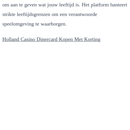
om aan te geven wat jouw leeftijd is. Het platform hanteert
strikte leeftijdsgrenzen om een verantwoorde
speelomgeving te waarborgen.
Holland Casino Dinercard Kopen Met Korting