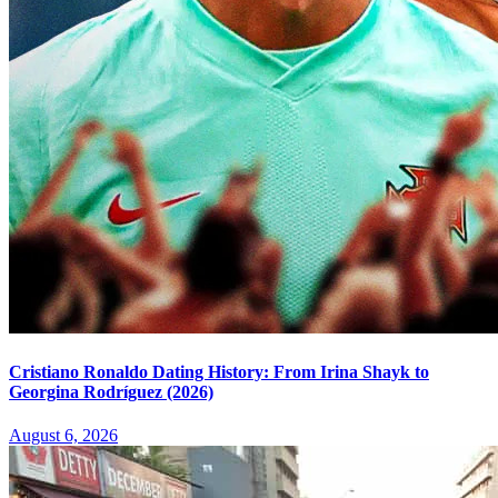
Cristiano Ronaldo Dating History: From Irina Shayk to
Georgina Rodríguez (2026)
August 6, 2026