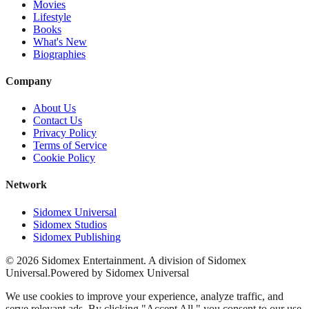
Movies
Lifestyle
Books
What's New
Biographies
Company
About Us
Contact Us
Privacy Policy
Terms of Service
Cookie Policy
Network
Sidomex Universal
Sidomex Studios
Sidomex Publishing
©
2026
Sidomex Entertainment. A division of Sidomex
Universal.
Powered by Sidomex Universal
We use cookies to improve your experience, analyze traffic, and
serve relevant ads. By clicking "Accept All," you consent to our use