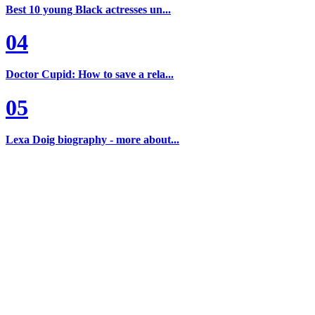
Best 10 young Black actresses un...
04
Doctor Cupid: How to save a rela...
05
Lexa Doig biography - more about...