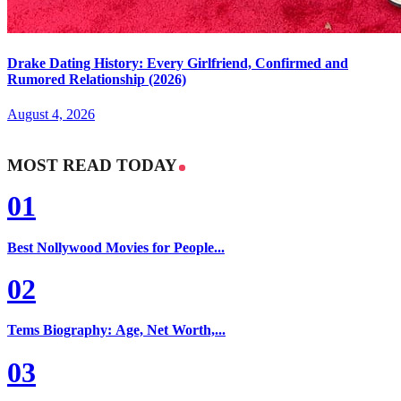
Drake Dating History: Every Girlfriend, Confirmed and
Rumored Relationship (2026)
August 4, 2026
MOST READ TODAY
01
Best Nollywood Movies for People...
02
Tems Biography: Age, Net Worth,...
03