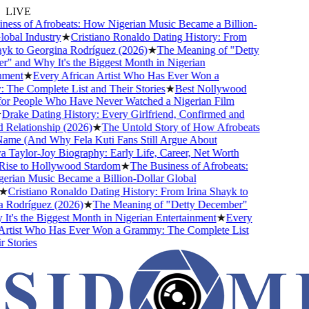
LIVE
ess of Afrobeats: How Nigerian Music Became a Billion-
obal Industry
★
Cristiano Ronaldo Dating History: From
yk to Georgina Rodríguez (2026)
★
The Meaning of "Detty
 and Why It's the Biggest Month in Nigerian
ment
★
Every African Artist Who Has Ever Won a
he Complete List and Their Stories
★
Best Nollywood
r People Who Have Never Watched a Nigerian Film
rake Dating History: Every Girlfriend, Confirmed and
elationship (2026)
★
The Untold Story of How Afrobeats
ame (And Why Fela Kuti Fans Still Argue About
Taylor-Joy Biography: Early Life, Career, Net Worth
se to Hollywood Stardom
★
The Business of Afrobeats:
ian Music Became a Billion-Dollar Global
★
Cristiano Ronaldo Dating History: From Irina Shayk to
Rodríguez (2026)
★
The Meaning of "Detty December"
t's the Biggest Month in Nigerian Entertainment
★
Every
rtist Who Has Ever Won a Grammy: The Complete List
Stories