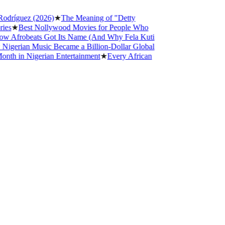
íguez (2026)
★
The Meaning of "Detty
★
Best Nollywood Movies for People Who
frobeats Got Its Name (And Why Fela Kuti
rian Music Became a Billion-Dollar Global
in Nigerian Entertainment
★
Every African