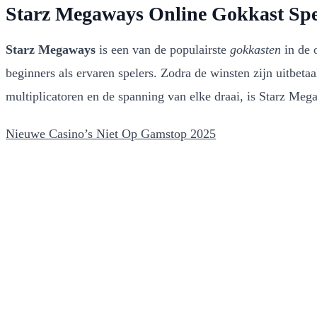
Starz Megaways Online Gokkast Spe
Starz Megaways
is een van de populairste
gokkasten
in de 
beginners als ervaren spelers. Zodra de winsten zijn uitbet
multiplicatoren en de spanning van elke draai, is Starz Meg
Nieuwe Casino’s Niet Op Gamstop 2025