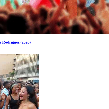
a Rodríguez (2026)