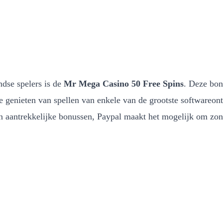
dse spelers is de
Mr Mega Casino 50 Free Spins
. Deze bon
e genieten van spellen van enkele van de grootste softwareon
en aantrekkelijke bonussen, Paypal maakt het mogelijk om zond