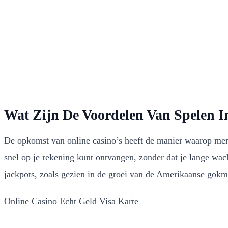
Wat Zijn De Voordelen Van Spelen I
De opkomst van online casino’s heeft de manier waarop mens
snel op je rekening kunt ontvangen, zonder dat je lange wac
jackpots, zoals gezien in de groei van de Amerikaanse gokma
Online Casino Echt Geld Visa Karte