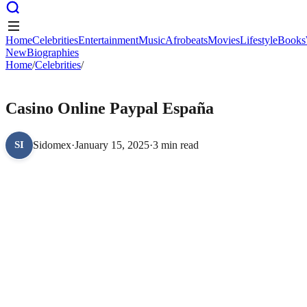
Home
Celebrities
Entertainment
Music
Afrobeats
Movies
Lifestyle
Books
New
Biographies
Home
Home
Celebrities
/
Celebrities
Entertainment
/
Music
Afrobeats
Movies
Lifestyle
Books
New
Biographies
CELEBRITIES
Casino Online Paypal España
Sidomex
·
January 15, 2025
·
3 min read
SI