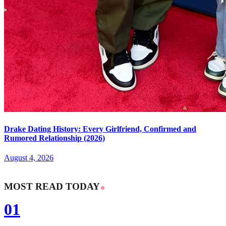
Drake Dating History: Every Girlfriend, Confirmed and
Rumored Relationship (2026)
August 4, 2026
MOST READ TODAY
01