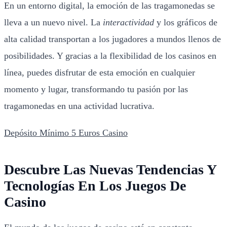
En un entorno digital, la emoción de las tragamonedas se
lleva a un nuevo nivel. La
interactividad
y los gráficos de
alta calidad transportan a los jugadores a mundos llenos de
posibilidades. Y gracias a la flexibilidad de los casinos en
línea, puedes disfrutar de esta emoción en cualquier
momento y lugar, transformando tu pasión por las
tragamonedas en una actividad lucrativa.
Depósito Mínimo 5 Euros Casino
Descubre Las Nuevas Tendencias Y
Tecnologías En Los Juegos De
Casino