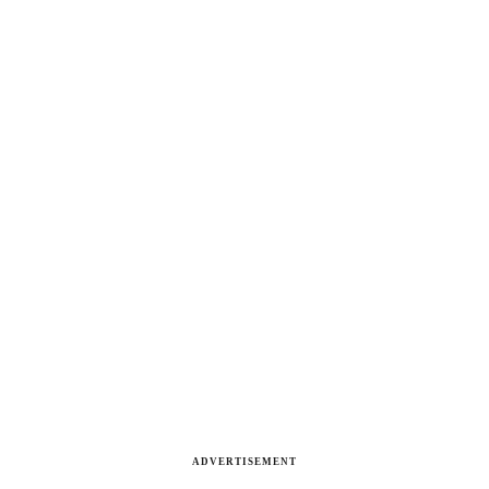
ADVERTISEMENT