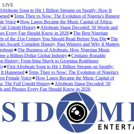
LIVE
Afrobeats Song to Hit 1 Billion Streams on Spotify: How It
ened
★
Tems Then vs Now: The Evolution of Nigeria's Biggest
e Voice
★
How Lagos Became the Music Capital of Africa:
ull Untold History
★
Afrobeats Slang Decoded: 50 Words and
es Every Fan Should Know in 2026
★
The Best Nigerian
s of the 21st Century You Should Read Before You Die
★
The
es Award: Complete History, Past Winners and Why It Matters
obeats
★
The Business of Afrobeats: How Nigerian Music
 a Billion-Dollar Global Industry
★
Cristiano Ronaldo
g History: From Irina Shayk to Georgina Rodríguez
)
★
First Afrobeats Song to Hit 1 Billion Streams on Spotify:
t Happened
★
Tems Then vs Now: The Evolution of Nigeria's
st Female Voice
★
How Lagos Became the Music Capital of
: The Full Untold History
★
Afrobeats Slang Decoded: 50
 and Phrases Every Fan Should Know in 2026