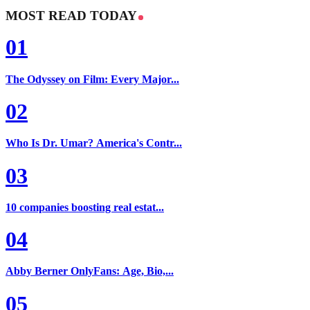
MOST READ TODAY
01
The Odyssey on Film: Every Major...
02
Who Is Dr. Umar? America's Contr...
03
10 companies boosting real estat...
04
Abby Berner OnlyFans: Age, Bio,...
05