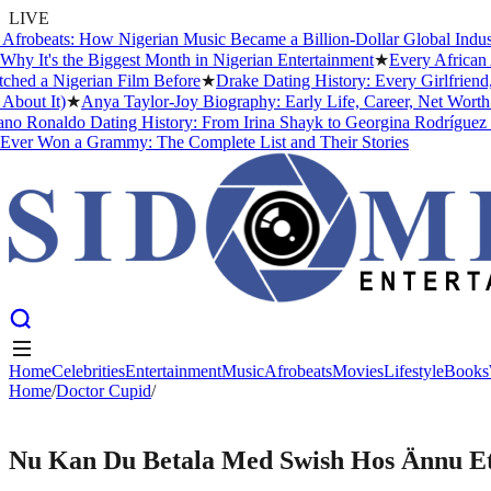
LIVE
robeats: How Nigerian Music Became a Billion-Dollar Global Industry
It's the Biggest Month in Nigerian Entertainment
★
Every African Ar
d a Nigerian Film Before
★
Drake Dating History: Every Girlfriend, 
out It)
★
Anya Taylor-Joy Biography: Early Life, Career, Net Worth &
o Ronaldo Dating History: From Irina Shayk to Georgina Rodríguez (2
r Won a Grammy: The Complete List and Their Stories
Home
Celebrities
Entertainment
Music
Afrobeats
Movies
Lifestyle
Books
Home
Home
Celebrities
/
Doctor Cupid
Entertainment
/
Music
Afrobeats
Movies
Lifestyle
Books
DOCTOR CUPID
Nu Kan Du Betala Med Swish Hos Ännu Et