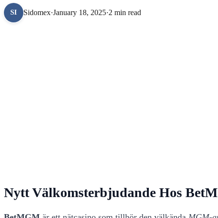
Sidomex
·
January 18, 2025
·
2 min read
SI
Nytt Välkomsterbjudande Hos Be
BetMGM
är ett nätcasino som tillhör den välkända
MGM-gr