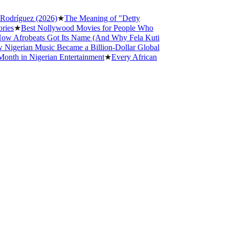
dríguez (2026)
★
The Meaning of "Detty
s
★
Best Nollywood Movies for People Who
 Afrobeats Got Its Name (And Why Fela Kuti
gerian Music Became a Billion-Dollar Global
h in Nigerian Entertainment
★
Every African