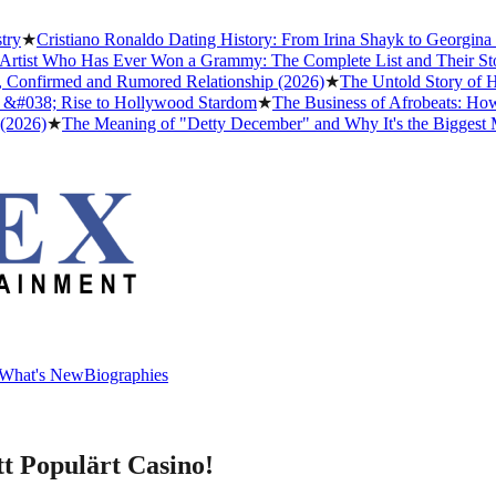
★
Cristiano Ronaldo Dating History: From Irina Shayk to Georgina Ro
tist Who Has Ever Won a Grammy: The Complete List and Their Storie
Confirmed and Rumored Relationship (2026)
★
The Untold Story of How
#038; Rise to Hollywood Stardom
★
The Business of Afrobeats: How Ni
026)
★
The Meaning of "Detty December" and Why It's the Biggest Mont
What's New
Biographies
What's New
Biographies
t Populärt Casino!