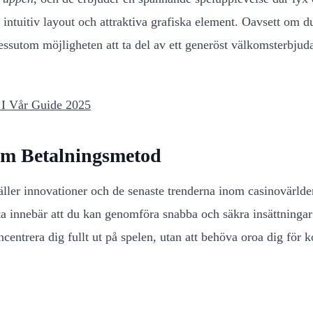
 intuitiv layout och attraktiva grafiska element. Oavsett om du 
 dessutom möjligheten att ta del av ett generöst välkomsterbjud
 I Vår Guide 2025
om Betalningsmetod
 gäller innovationer och de senaste trenderna inom casinovärlden
a innebär att du kan genomföra snabba och säkra insättningar 
ntrera dig fullt ut på spelen, utan att behöva oroa dig för k