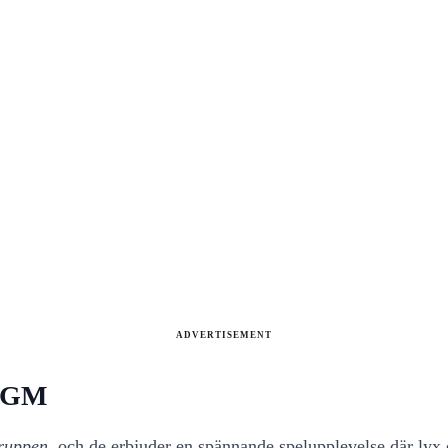
ADVERTISEMENT
tMGM
uppen
, och de erbjuder en spännande spelupplevelse där lyx