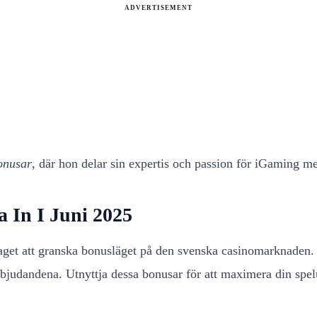
ADVERTISEMENT
onusar
, där hon delar sin expertis och passion för iGaming me
 In I Juni 2025
aget att granska bonusläget på den svenska casinomarknaden. I 
erbjudandena. Utnyttja dessa bonusar för att maximera din spe