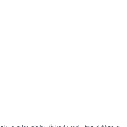
 och användarvänlighet går hand i hand. Deras plattform är