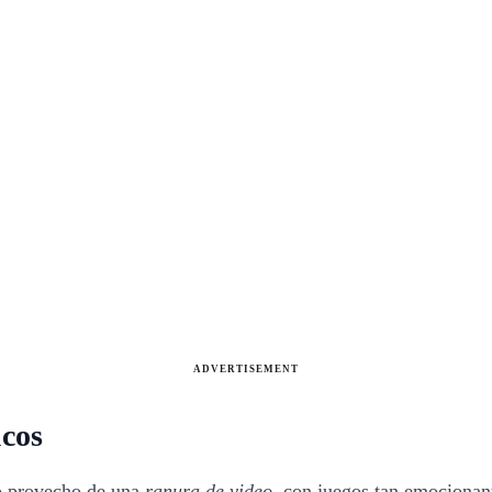
ADVERTISEMENT
ucos
mo provecho de una
ranura de video
, con juegos tan emociona