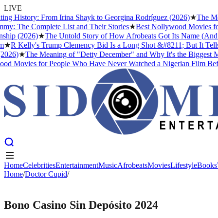
LIVE
g History: From Irina Shayk to Georgina Rodríguez (2026)
★
The Meani
 The Complete List and Their Stories
★
Best Nollywood Movies for 
ip (2026)
★
The Untold Story of How Afrobeats Got Its Name (And Why
★
R Kelly's Trump Clemency Bid Is a Long Shot &#8211; But It Tells Us
26)
★
The Meaning of "Detty December" and Why It's the Biggest Mont
 Movies for People Who Have Never Watched a Nigerian Film Befor
Home
Celebrities
Entertainment
Music
Afrobeats
Movies
Lifestyle
Books
Home
Home
Celebrities
/
Doctor Cupid
Entertainment
/
Music
Afrobeats
Movies
Lifestyle
Books
DOCTOR CUPID
Bono Casino Sin Depósito 2024