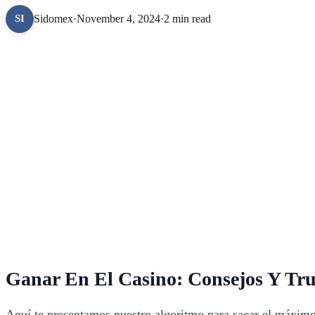
Sidomex
·
November 4, 2024
·
2 min read
SI
Ganar En El Casino: Consejos Y Tr
Aquí te presentamos nuestro algoritmo para sacar el máxi