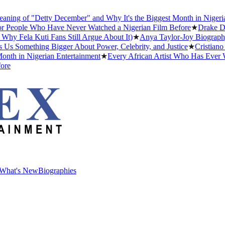
ng of "Detty December" and Why It's the Biggest Month in Nigerian 
People Who Have Never Watched a Nigerian Film Before
★
Drake Datin
 Fela Kuti Fans Still Argue About It)
★
Anya Taylor-Joy Biography: E
 Something Bigger About Power, Celebrity, and Justice
★
Cristiano Ro
h in Nigerian Entertainment
★
Every African Artist Who Has Ever Wo
e
What's New
Biographies
What's New
Biographies