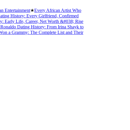
Entertainment
★
Every African Artist Who
g History: Every Girlfriend, Confirmed
arly Life, Career, Net Worth &#038; Rise
naldo Dating History: From Irina Shayk to
n a Grammy: The Complete List and Their