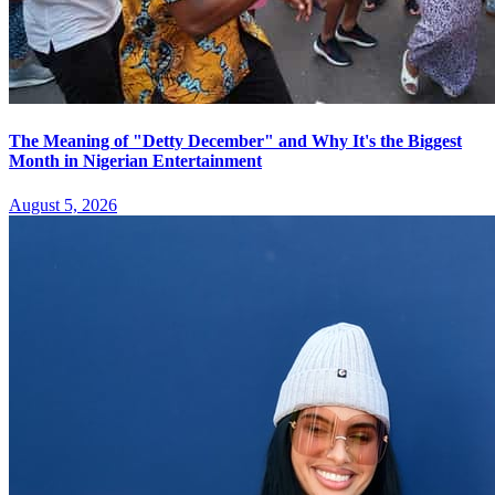
The Meaning of "Detty December" and Why It's the Biggest
Month in Nigerian Entertainment
August 5, 2026