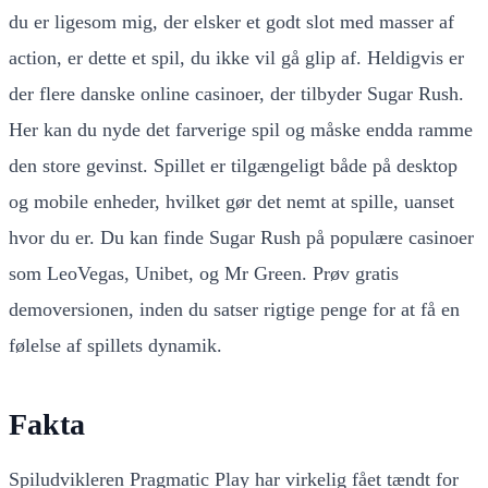
du er ligesom mig, der elsker et godt slot med masser af
action, er dette et spil, du ikke vil gå glip af. Heldigvis er
der flere danske online casinoer, der tilbyder Sugar Rush.
Her kan du nyde det farverige spil og måske endda ramme
den store gevinst. Spillet er tilgængeligt både på desktop
og mobile enheder, hvilket gør det nemt at spille, uanset
hvor du er. Du kan finde Sugar Rush på populære casinoer
som LeoVegas, Unibet, og Mr Green. Prøv gratis
demoversionen, inden du satser rigtige penge for at få en
følelse af spillets dynamik.
Fakta
Spiludvikleren Pragmatic Play har virkelig fået tændt for