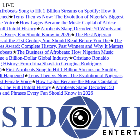
LIVE
frobeats Song to Hit 1 Billion Streams on Spotify: How It
ned
★
Tems Then vs Now: The Evolution of Nigeria's Biggest
 Voice
★
How Lagos Became the Music Capital of Africa:
l Untold History
★
Afrobeats Slang Decoded: 50 Words and
s Every Fan Should Know in 2026
★
The Best Nigerian
of the 21st Century You Should Read Before You Die
★
The
 Award: Complete History, Past Winners and Why It Matters
beats
★
The Business of Afrobeats: How Nigerian Music
a Billion-Dollar Global Industry
★
Cristiano Ronaldo
History: From Irina Shayk to Georgina Rodríguez
★
First Afrobeats Song to Hit 1 Billion Streams on Spotify:
 Happened
★
Tems Then vs Now: The Evolution of Nigeria's
t Female Voice
★
How Lagos Became the Music Capital of
 The Full Untold History
★
Afrobeats Slang Decoded: 50
and Phrases Every Fan Should Know in 2026