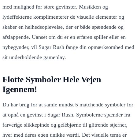
med mulighed for store gevinster. Musikken og
lydeffekterne komplimenterer de visuelle elementer og
skaber en helhedsoplevelse, der er både spændende og
afslappende. Uanset om du er en erfaren spiller eller en
nybegynder, vil Sugar Rush fange din opmærksomhed med
sit underholdende gameplay.
Flotte Symboler Hele Vejen
Igennem!
Du har brug for at samle mindst 5 matchende symboler for
at opnå en gevinst i Sugar Rush. Symbolerne spænder fra
farverige slikkepinde og gelébjørne til glitrende stjerner,
hver med deres egen unikke værdi. Det visuelle tema er