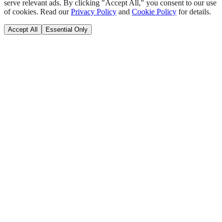
serve relevant ads. By clicking "Accept All," you consent to our use
of cookies. Read our
Privacy Policy
and
Cookie Policy
for details.
Accept All
Essential Only