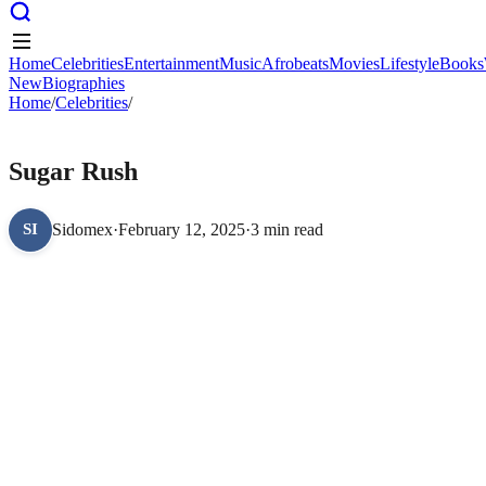
Home
Celebrities
Entertainment
Music
Afrobeats
Movies
Lifestyle
Books
New
Biographies
Home
Home
Celebrities
/
Celebrities
Entertainment
/
Music
Afrobeats
Movies
Lifestyle
Books
New
Biographies
CELEBRITIES
Sugar Rush
Sidomex
·
February 12, 2025
·
3 min read
SI