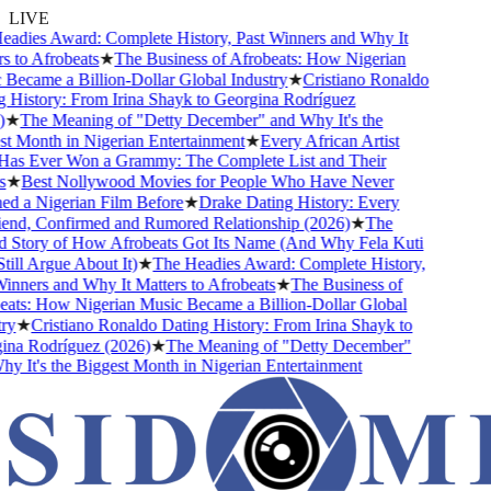
LIVE
adies Award: Complete History, Past Winners and Why It
 to Afrobeats
★
The Business of Afrobeats: How Nigerian
ecame a Billion-Dollar Global Industry
★
Cristiano Ronaldo
History: From Irina Shayk to Georgina Rodríguez
★
The Meaning of "Detty December" and Why It's the
 Month in Nigerian Entertainment
★
Every African Artist
s Ever Won a Grammy: The Complete List and Their
★
Best Nollywood Movies for People Who Have Never
d a Nigerian Film Before
★
Drake Dating History: Every
end, Confirmed and Rumored Relationship (2026)
★
The
 Story of How Afrobeats Got Its Name (And Why Fela Kuti
ill Argue About It)
★
The Headies Award: Complete History,
nners and Why It Matters to Afrobeats
★
The Business of
ats: How Nigerian Music Became a Billion-Dollar Global
y
★
Cristiano Ronaldo Dating History: From Irina Shayk to
na Rodríguez (2026)
★
The Meaning of "Detty December"
 It's the Biggest Month in Nigerian Entertainment