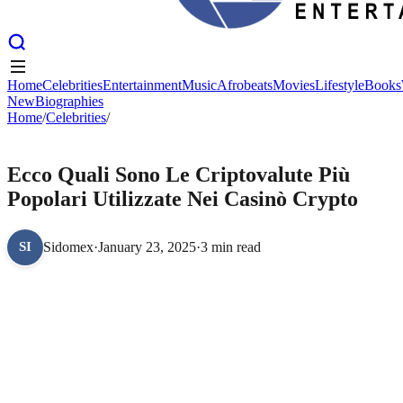
Home
Celebrities
Entertainment
Music
Afrobeats
Movies
Lifestyle
Books
New
Biographies
Home
Home
Celebrities
/
Celebrities
Entertainment
/
Music
Afrobeats
Movies
Lifestyle
Books
New
Biographies
CELEBRITIES
Ecco Quali Sono Le Criptovalute Più
Popolari Utilizzate Nei Casinò Crypto
Sidomex
·
January 23, 2025
·
3 min read
SI