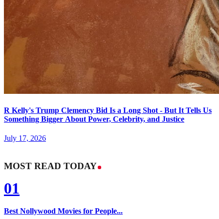
R Kelly's Trump Clemency Bid Is a Long Shot - But It Tells Us
Something Bigger About Power, Celebrity, and Justice
July 17, 2026
MOST READ TODAY
01
Best Nollywood Movies for People...