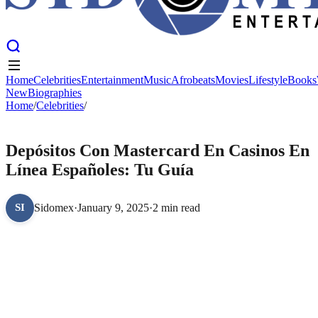
Home
Celebrities
Entertainment
Music
Afrobeats
Movies
Lifestyle
Books
New
Biographies
Home
Home
Celebrities
/
Celebrities
Entertainment
/
Music
Afrobeats
Movies
Lifestyle
Books
New
Biographies
CELEBRITIES
Depósitos Con Mastercard En Casinos En
Línea Españoles: Tu Guía
Sidomex
·
January 9, 2025
·
2 min read
SI